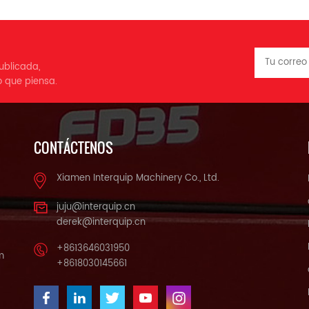
ublicada,
o que piensa.
CONTÁCTENOS
Xiamen Interquip Machinery Co., Ltd.
juju@interquip.cn
derek@interquip.cn
+8613646031950
m
+8618030145661