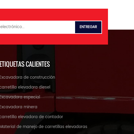
ETIQUETAS CALIENTES
Excavadora de construcción
carretilla elevadora diesel
Excavadora especial
Excavadora minera
carretilla elevadora de contador
Material de manejo de carretillas elevadoras