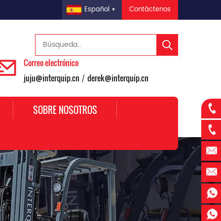
Contáctenos
Español
Correo electrónico
juju@interquip.cn
derek@interquip.cn
/
SOBRE NOSOTROS