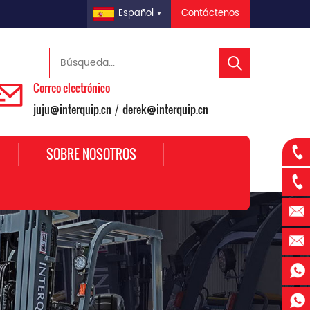
Contáctenos
Español
Correo electrónico
juju@interquip.cn
derek@interquip.cn
/
SOBRE NOSOTROS