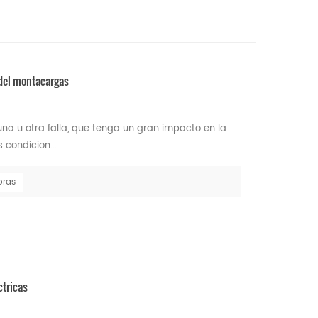
 del montacargas
una u otra falla, que tenga un gran impacto en la
 condicion...
oras
ctricas