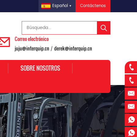
Contáctenos
Español
Correo electrónico
juju@interquip.cn
derek@interquip.cn
/
SOBRE NOSOTROS