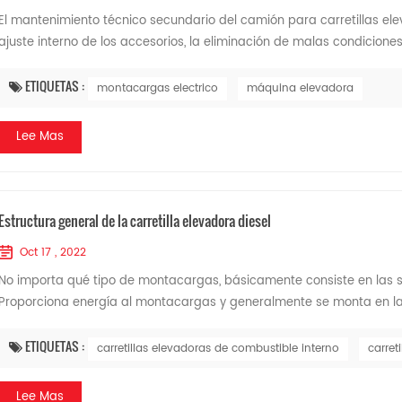
El mantenimiento técnico secundario del camión para carretillas ele
ajuste interno de los accesorios, la eliminación de malas condiciones 
ETIQUETAS :
montacargas electrico
máquina elevadora
Lee Mas
Estructura general de la carretilla elevadora diesel
Oct 17 , 2022
No importa qué tipo de montacargas, básicamente consiste en las si
Proporciona energía al montacargas y generalmente se monta en la pa
ETIQUETAS :
carretillas elevadoras de combustible interno
carret
Lee Mas