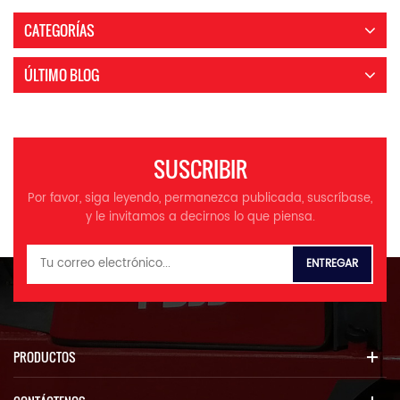
CATEGORÍAS
ÚLTIMO BLOG
SUSCRIBIR
Por favor, siga leyendo, permanezca publicada, suscríbase,
y le invitamos a decirnos lo que piensa.
PRODUCTOS