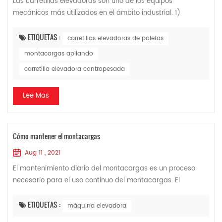
Las carretillas elevadoras son uno de los equipos
mecánicos más utilizados en el ámbito industrial. 1)
carretilla elevadora de paletas 2) carretilla elevadora
apiladora 3) carretilla elevadora contrap...
ETIQUETAS :
carretillas elevadoras de paletas
montacargas apilando
carretilla elevadora contrapesada
Lee Mas
Cómo mantener el montacargas
Aug 11 , 2021
El mantenimiento diario del montacargas es un proceso
necesario para el uso continuo del montacargas. El
mantenimiento del montacargas se divide en cuatro
categorías, a saber, mantenimiento diario, ma...
ETIQUETAS :
máquina elevadora