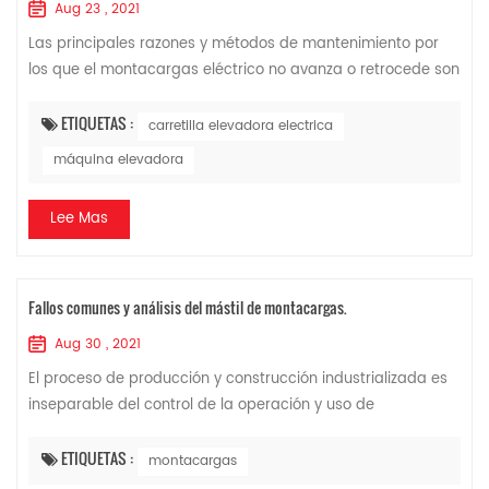
Aug 23 , 2021
Las principales razones y métodos de mantenimiento por
los que el montacargas eléctrico no avanza o retrocede son
los siguientes, para su referencia, y espero que le sean
útiles. 1. La batería del ...
ETIQUETAS :
carretilla elevadora electrica
máquina elevadora
Lee Mas
Fallos comunes y análisis del mástil de montacargas.
Aug 30 , 2021
El proceso de producción y construcción industrializada es
inseparable del control de la operación y uso de
montacargas y otros equipos, lo que afecta directamente el
costo y la seguridad y confiabili...
ETIQUETAS :
montacargas