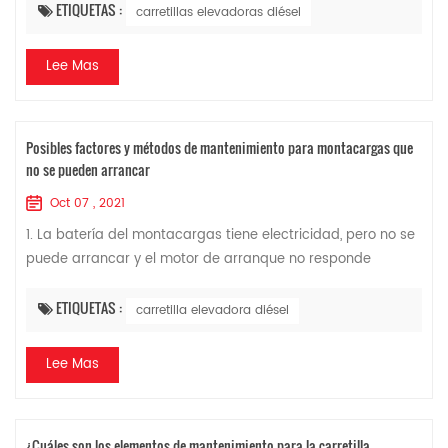
elevadora diésel todos los dí...
ETIQUETAS :
carretillas elevadoras diésel
Lee Mas
Posibles factores y métodos de mantenimiento para montacargas que
no se pueden arrancar
Oct 07 , 2021
1. La batería del montacargas tiene electricidad, pero no se
puede arrancar y el motor de arranque no responde
cuando se dispara la llave. Método de mantenimiento:
compruebe si el motor de arranque es...
ETIQUETAS :
carretilla elevadora diésel
Lee Mas
¿Cuáles son los elementos de mantenimiento para la carretilla