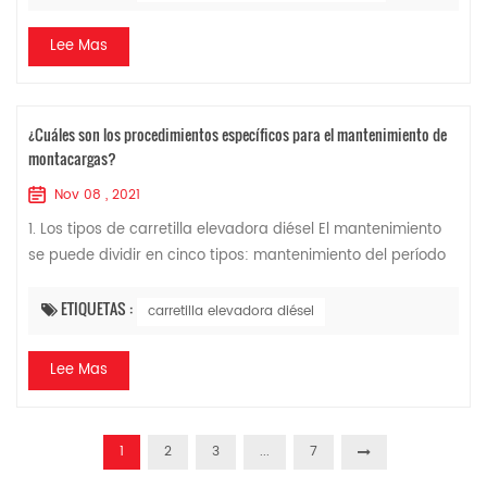
Lee Mas
¿Cuáles son los procedimientos específicos para el mantenimiento de
montacargas?
Nov 08 , 2021
1. Los tipos de carretilla elevadora diésel El mantenimiento
se puede dividir en cinco tipos: mantenimiento del período
de rodaje, mantenimiento diario, mantenimiento estacional,
mantenimiento de mont...
ETIQUETAS :
carretilla elevadora diésel
Lee Mas
1
2
3
...
7