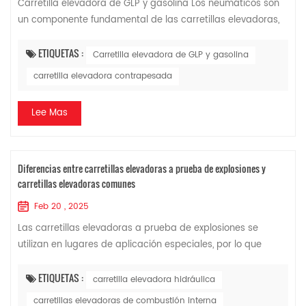
Carretilla elevadora de GLP y gasolina Los neumáticos son
un componente fundamental de las carretillas elevadoras,
ya que están en contacto directo con el suelo. Su calidad
determina la suavidad de la...
ETIQUETAS :
Carretilla elevadora de GLP y gasolina
carretilla elevadora contrapesada
Lee Mas
Diferencias entre carretillas elevadoras a prueba de explosiones y
carretillas elevadoras comunes
Feb 20 , 2025
Las carretillas elevadoras a prueba de explosiones se
utilizan en lugares de aplicación especiales, por lo que
todos deben comprender primero las características de las
carretillas elevadoras a prueba...
ETIQUETAS :
carretilla elevadora hidráulica
carretillas elevadoras de combustión interna