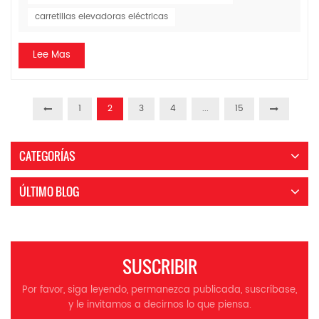
carretillas elevadoras eléctricas
Lee Mas
1
2
3
4
...
15
CATEGORÍAS
ÚLTIMO BLOG
SUSCRIBIR
Por favor, siga leyendo, permanezca publicada, suscríbase,
y le invitamos a decirnos lo que piensa.