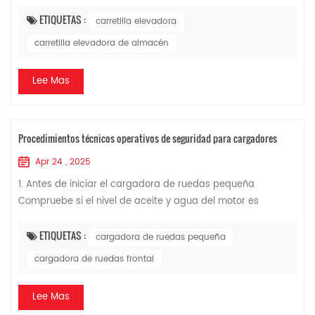
transporte de carga, descarga, apilado y transporte de
corta distancia de mercancías palet...
ETIQUETAS :
carretilla elevadora
carretilla elevadora de almacén
Lee Mas
Procedimientos técnicos operativos de seguridad para cargadores
Apr 24 , 2025
1. Antes de iniciar el cargadora de ruedas pequeña
Compruebe si el nivel de aceite y agua del motor es
adecuado. Coloque todas las palancas de operación en
punto muerto y arranque la máquina a baja ve...
ETIQUETAS :
cargadora de ruedas pequeña
cargadora de ruedas frontal
Lee Mas