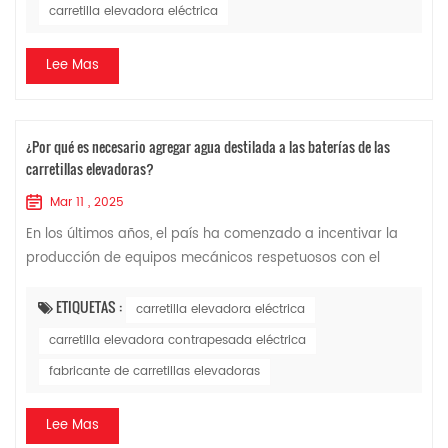
carretilla elevadora eléctrica
Lee Mas
¿Por qué es necesario agregar agua destilada a las baterías de las
carretillas elevadoras?
Mar 11 , 2025
En los últimos años, el país ha comenzado a incentivar la
producción de equipos mecánicos respetuosos con el
medio ambiente, ahorradores de energía y con bajas
emisiones de carbono, y carretilla eleva...
ETIQUETAS :
carretilla elevadora eléctrica
carretilla elevadora contrapesada eléctrica
fabricante de carretillas elevadoras
Lee Mas