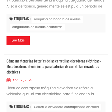
Introducción: Después de la máquina cargadora de ruedas
Al salir de fábrica, generalmente se estipula un período de
rodaje de aproximadamente 60 horas (algunos lo llaman
"período de rodaje"), que se e...
ETIQUETAS :
máquina cargadora de ruedas
cargadoras de ruedas delanteras
Lee Mas
Cómo mantener las baterías de las carretillas elevadoras eléctricas -
Métodos de mantenimiento para baterías de carretillas elevadoras
eléctricas
Apr 02 , 2025
Eléctrico contrapeso máquina elevadora Se refiere a
vehículos que utilizan electricidad para funcionar, y la
mayoría funcionan con baterías. La batería es un tipo de
batería cuya función es almacenar ...
ETIQUETAS :
Carretilla elevadora contrapesada eléctrica