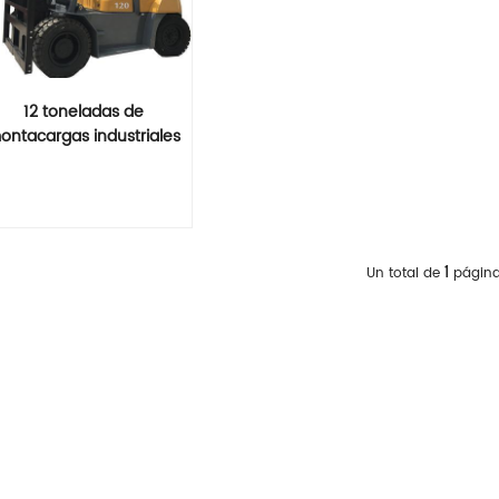
12 toneladas de
ontacargas industriales
con desplazamiento
lateral
Lee Mas
1
Un total de
págin