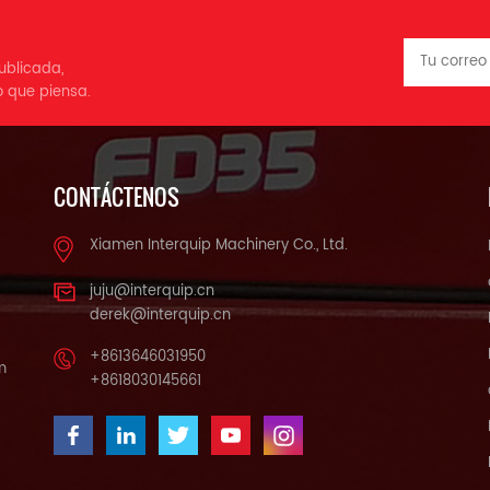
ublicada,
o que piensa.
CONTÁCTENOS
Xiamen Interquip Machinery Co., Ltd.
juju@interquip.cn
derek@interquip.cn
+8613646031950
m
+8618030145661