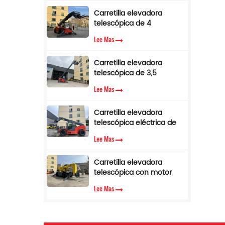
de par.
Carretilla elevadora
telescópica de 4
toneladas y 17 m con
Lee Mas
pluma lateral en venta
Carretilla elevadora
telescópica de 3,5
toneladas y 12 m con
Lee Mas
cabina de aire
acondicionado
Carretilla elevadora
telescópica eléctrica de
3,5 toneladas y 10 metros
Lee Mas
Carretilla elevadora
telescópica con motor
diésel Cummins EPA de
Lee Mas
3,5 toneladas y 7 m de
altura de elevación