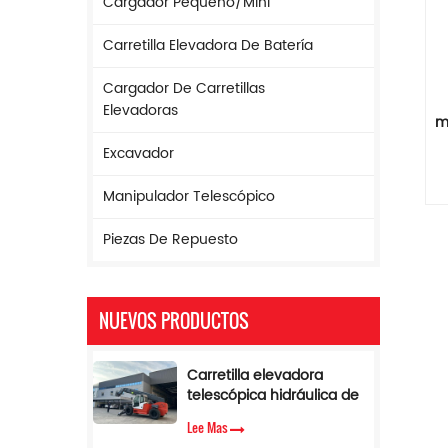
Cargador Pequeño/mini
Carretilla Elevadora De Batería
Cargador De Carretillas
Elevadoras
m
Excavador
Manipulador Telescópico
Piezas De Repuesto
NUEVOS PRODUCTOS
Carretilla elevadora
telescópica hidráulica de
17 m de altura y 5
Lee Mas
toneladas con limitador