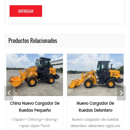
Productos Relacionados
Nuevo Cargador De
Cargadora Frontal
Ruedas Delantero
Pequeña Para Agricultura,
Delantero Agrícola
Paisajismo Y Agricultura.
Nuevo cargador de ruedas
Cargadora frontal pequeña
delantero delantero agrícola
para agricultura, paisajismo