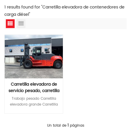
1 results found for "Carretilla elevadora de contenedores de
carga diésel"
Carretilla elevadora de
servicio pesado, carretilla
elevadora grande,
Trabajo pesado Carretilla
carretilla elevadora de
elevadora grande Carretilla
contenedores de carga
elevadora de carga diésel
diésel de 35 toneladas
Carretilla elevadora de
contenedores de 35
Lee Mas
1
Un total de
páginas
toneladas ¿Busca una