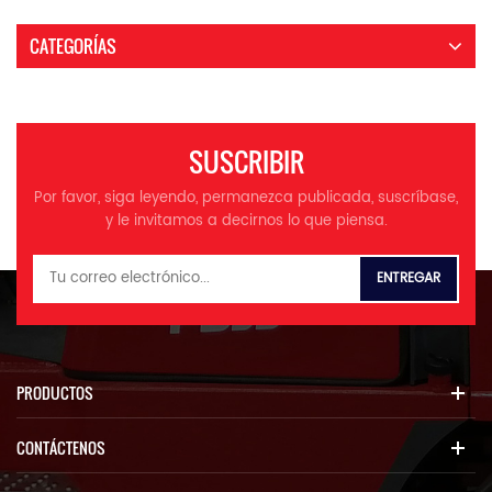
solución robusta para
manejar grandes cantidades
CATEGORÍAS
de materiales? Nuestra
carretilla elevadora diésel
para contenedores de 35
toneladas está diseñada para
ofrecer una durabilidad y
SUSCRIBIR
potencia extremas,
específicamente para cargar,
Por favor, siga leyendo, permanezca publicada, suscríbase,
descargar y mover
y le invitamos a decirnos lo que piensa.
contenedores pesados con
precisión. Al ser una carretilla
grande diseñada para
operaciones de alta exigencia,
se destaca en puertos, centros
logísticos y patios industriales
donde la manipulación de
cargas pesadas y de gran
PRODUCTOS
tamaño es una práctica
habitual. Impulsada por un
CONTÁCTENOS
robusto motor diésel, esta
carretilla elevadora de 35