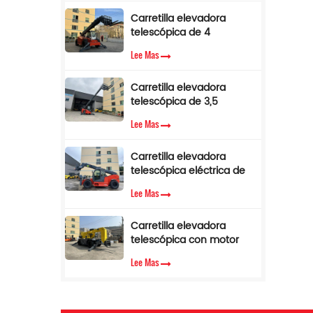
de par.
A
Carretilla elevadora
F
telescópica de 4
d
toneladas y 17 m con
Lee Mas
Mo
pluma lateral en venta
Carretilla elevadora
ki
telescópica de 3,5
toneladas y 12 m con
Lee Mas
cabina de aire
acondicionado
Carretilla elevadora
b
telescópica eléctrica de
mu
3,5 toneladas y 10 metros
Lee Mas
4
d
Carretilla elevadora
e
telescópica con motor
diésel Cummins EPA de
Lee Mas
3,5 toneladas y 7 m de
a
altura de elevación
de
el