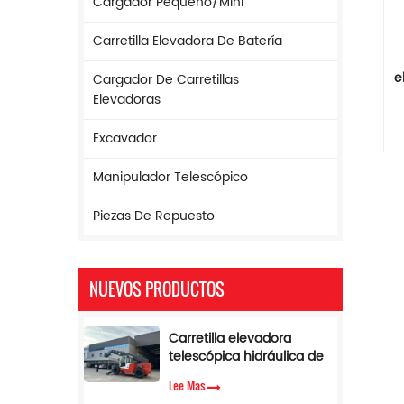
Cargador Pequeño/mini
Carretilla Elevadora De Batería
e
Cargador De Carretillas
Elevadoras
Excavador
t
—
Manipulador Telescópico
va
Piezas De Repuesto
e
s
—
NUEVOS PRODUCTOS
Carretilla elevadora
telescópica hidráulica de
17 m de altura y 5
to
Lee Mas
toneladas con limitador
de