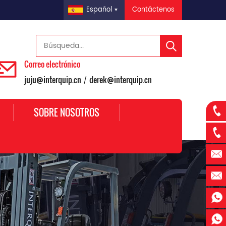
Contáctenos
Español
Correo electrónico
juju@interquip.cn
derek@interquip.cn
/
SOBRE NOSOTROS