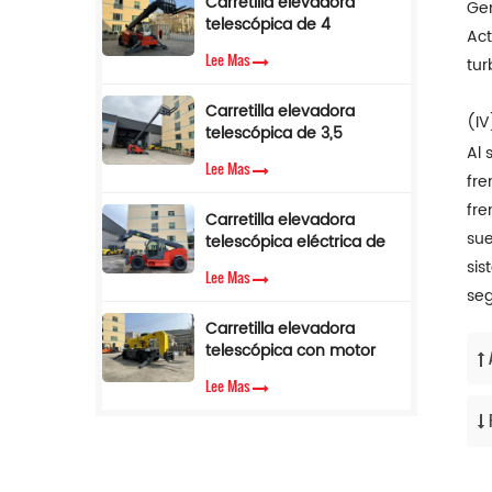
Carretilla elevadora
Gen
telescópica de 4
Act
toneladas y 17 m con
Lee Mas
tur
pluma lateral en venta
Carretilla elevadora
(IV
telescópica de 3,5
Al 
toneladas y 12 m con
Lee Mas
cabina de aire
fre
acondicionado
fre
Carretilla elevadora
sue
telescópica eléctrica de
3,5 toneladas y 10 metros
sis
Lee Mas
seg
Carretilla elevadora
telescópica con motor
diésel Cummins EPA de
Lee Mas
3,5 toneladas y 7 m de
altura de elevación