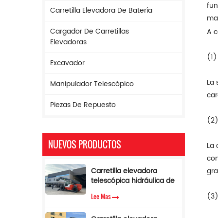
fun
Carretilla Elevadora De Batería
mat
Cargador De Carretillas
A c
Elevadoras
(1)
Excavador
La 
Manipulador Telescópico
car
Piezas De Repuesto
(2)
NUEVOS PRODUCTOS
La 
com
Carretilla elevadora
gra
telescópica hidráulica de
17 m de altura y 5
(3)
Lee Mas
toneladas con limitador
de par.