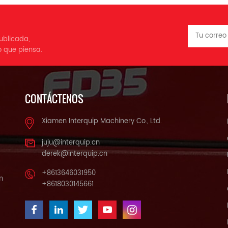
ublicada,
o que piensa.
CONTÁCTENOS
Xiamen Interquip Machinery Co., Ltd.
juju@interquip.cn
derek@interquip.cn
+8613646031950
m
+8618030145661