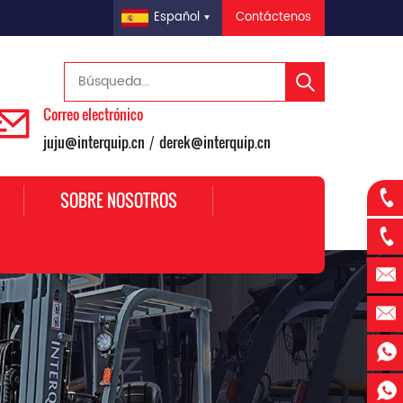
Contáctenos
Español
Correo electrónico
juju@interquip.cn
derek@interquip.cn
/
SOBRE NOSOTROS