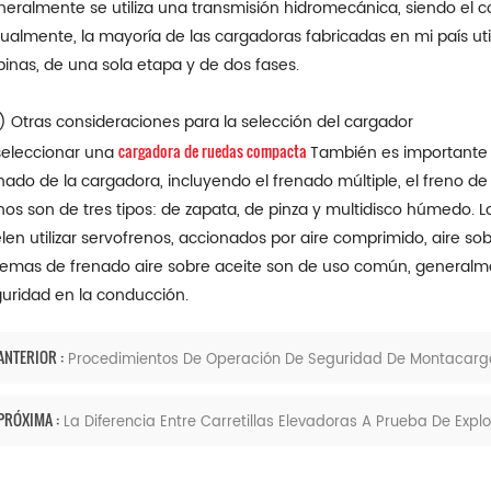
eralmente se utiliza una transmisión hidromecánica, siendo el c
ualmente, la mayoría de las cargadoras fabricadas en mi país uti
binas, de una sola etapa y de dos fases.
) Otras consideraciones para la selección del cargador
cargadora de ruedas compacta
seleccionar una
También es importante 
nado de la cargadora, incluyendo el frenado múltiple, el freno d
nos son de tres tipos: de zapata, de pinza y multidisco húmedo.
len utilizar servofrenos, accionados por aire comprimido, aire sob
temas de frenado aire sobre aceite son de uso común, generalme
uridad en la conducción.
ANTERIOR :
Procedimientos De Operación De Seguridad De Montacarg
PRÓXIMA :
La Diferencia Entre Carretillas Elevadoras A Prueba De Expl