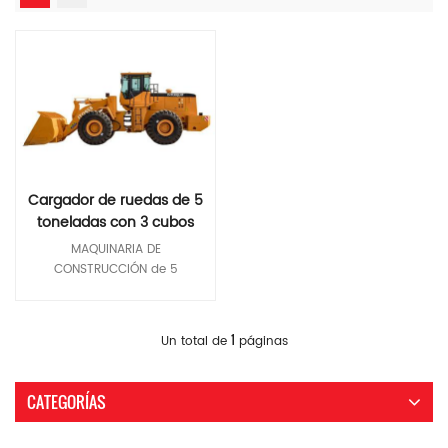
Cargador de ruedas de 5
toneladas con 3 cubos
cúbicos de capacidad
MAQUINARIA DE
CONSTRUCCIÓN de 5
toneladas 3 cargador de
ruedas cúbicas Capacidad de
cubo: 3 m 3 Peso de
Lee Mas
1
Un total de
páginas
funcionamiento: 17100 kg
Potencia nominal: 162 kW
Modelo ITQ958 Presupuesto
CATEGORÍAS
Peso operativo 17,100 kg
Carga nominal 5,000 kg