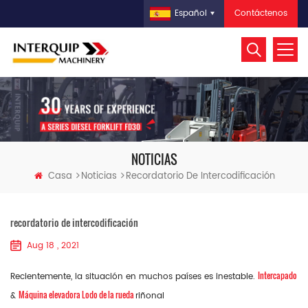
Contáctenos
Español
NOTICIAS
Casa
Noticias
Recordatorio De Intercodificación
recordatorio de intercodificación
Aug 18 , 2021
Intercapado
Recientemente, la situación en muchos países es inestable.
Máquina elevadora
Lodo de la rueda
&
riñonal