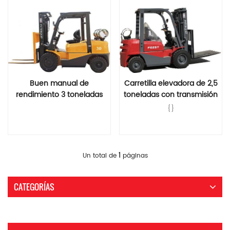
Buen manual de
Carretilla elevadora de 2,5
rendimiento 3 toneladas
toneladas con transmisión
LPG y gasolina / gas /
hidráulica para GLP y
{}
gasolina máquina
gasolina
elevadora
Lee Mas
Lee Mas
1
Un total de
páginas
CATEGORÍAS