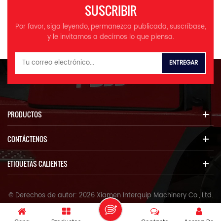
cubiertas incluyen, entre otras,
SUSCRIBIR
HELI, JAC, HANGCHA, XGMA,
Lonking, etc. Enumere el
Por favor, siga leyendo, permanezca publicada, suscríbase,
nombre del producto, el
y le invitamos a decirnos lo que piensa.
modelo, el número de serie
del equipo y la descripción de
las piezas requeridas según
sus necesidades. Le
brindaremos servicios
profesionales y precios
competitivos.
PRODUCTOS
CONTÁCTENOS
ETIQUETAS CALIENTES
© Derechos de autor: 2026 Xiamen Interquip Machinery Co., Ltd.
Reservados todos los derechos.
IPv6 Red soportada