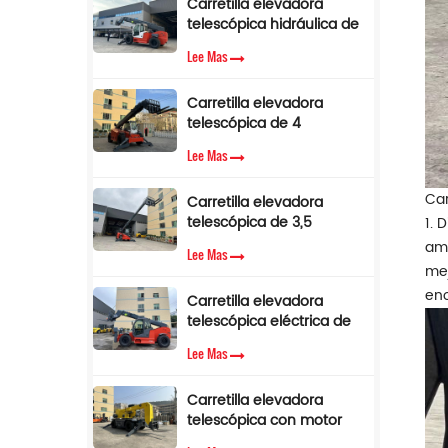
Carretilla elevadora
telescópica hidráulica de
17 m de altura y 5
Lee Mas
toneladas con limitador
de par.
Carretilla elevadora
telescópica de 4
toneladas y 17 m con
Lee Mas
pluma lateral en venta
Car
Carretilla elevadora
telescópica de 3,5
1. 
toneladas y 12 m con
amb
Lee Mas
cabina de aire
mej
acondicionado
eno
Carretilla elevadora
telescópica eléctrica de
3,5 toneladas y 10 metros
Lee Mas
Carretilla elevadora
telescópica con motor
diésel Cummins EPA de