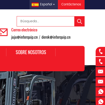
Contáctenos
Español
Correo electrónico
juju@interquip.cn
derek@interquip.cn
/
SOBRE NOSOTROS