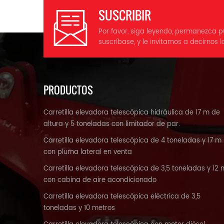
C
SUSCRIBIR
T
(
Por favor, siga leyendo, permanezca p
a
suscríbase, y le invitamos a decirnos l
t
PRODUCTOS
R
Carretilla elevadora telescópica hidráulica de 17 m de
e
altura y 5 toneladas con limitador de par.
c
Carretilla elevadora telescópica de 4 toneladas y 17 m
con pluma lateral en venta
Carretilla elevadora telescópica de 3,5 toneladas y 12 
ar
con cabina de aire acondicionado
Carretilla elevadora telescópica eléctrica de 3,5
toneladas y 10 metros