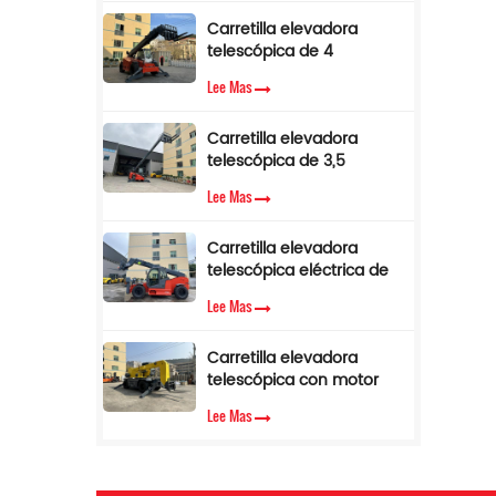
de par.
a
Carretilla elevadora
en
telescópica de 4
toneladas y 17 m con
r
Lee Mas
pluma lateral en venta
ví
Carretilla elevadora
telescópica de 3,5
toneladas y 12 m con
e
Lee Mas
cabina de aire
acondicionado
Carretilla elevadora
telescópica eléctrica de
3,5 toneladas y 10 metros
Lee Mas
Carretilla elevadora
i
telescópica con motor
diésel Cummins EPA de
l
Lee Mas
3,5 toneladas y 7 m de
d
altura de elevación
d