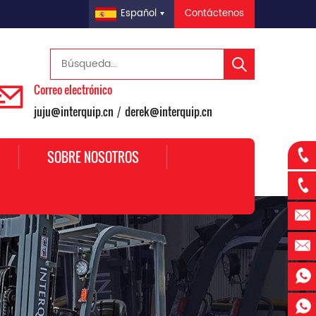
Contáctenos
Español
Correo electrónico
juju@interquip.cn
derek@interquip.cn
/
SOBRE NOSOTROS