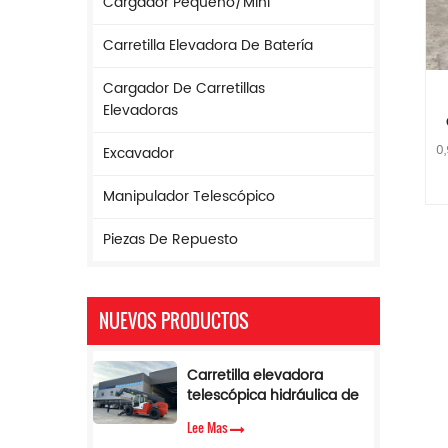
Cargador Pequeño/mini
Carretilla Elevadora De Batería
Cargador De Carretillas
Elevadoras
0,
Excavador
e
s
m
Manipulador Telescópico
h
Piezas De Repuesto
e
NUEVOS PRODUCTOS
f
Carretilla elevadora
telescópica hidráulica de
17 m de altura y 5
Lee Mas
toneladas con limitador