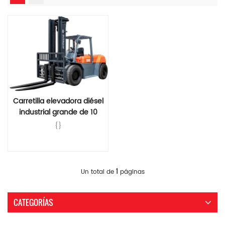
Carretilla elevadora diésel
industrial grande de 10
toneladas con pinza
{}
Lee Mas
1
Un total de
páginas
CATEGORÍAS