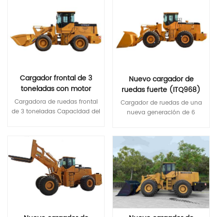
Cargador frontal de 3
Nuevo cargador de
toneladas con motor
ruedas fuerte (ITQ968)
diésel
con CE certificado
Cargadora de ruedas frontal
Cargador de ruedas de una
Cummins/Yuchai/Weichai
de 3 toneladas Capacidad del
nueva generación de 6
cucharón: 1,7 m3 Peso
toneladas Capacidad del
operativo: 10100 kg Potencia
cubo: 3.5 m3 Peso de
nominal: 92 kw
Lee Mas
funcionamiento: 19500 kg
Lee Mas
Características : 1. transmisión
electrónica 2.controlador de
joystick 3.radio, grabadora de
conducción, imagen de
marcha atrás; 4. asiento con
suspensión 5.aire
acondicionado Presupuesto