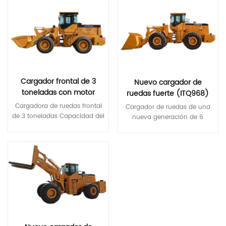
Cargador frontal de 3
Nuevo cargador de
toneladas con motor
ruedas fuerte (ITQ968)
diésel
con CE certificado
Cargadora de ruedas frontal
Cargador de ruedas de una
Cummins/Yuchai/Weichai
de 3 toneladas Capacidad del
nueva generación de 6
cucharón: 1,7 m3 Peso
toneladas Capacidad del
operativo: 10100 kg Potencia
cubo: 3.5 m3 Peso de
nominal: 92 kw
Lee Mas
funcionamiento: 19500 kg
Lee Mas
Características : 1. transmisión
electrónica 2.controlador de
joystick 3.radio, grabadora de
conducción, imagen de
marcha atrás; 4. asiento con
suspensión 5.aire
acondicionado Presupuesto