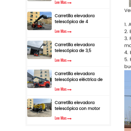
Lee Mas
toneladas con limitador
Ve
de par.
Carretilla elevadora
telescópica de 4
1.
toneladas y 17 m con
2. 
Lee Mas
pluma lateral en venta
3.
Carretilla elevadora
mo
telescópica de 3,5
4.
toneladas y 12 m con
5.
Lee Mas
cabina de aire
bu
acondicionado
Carretilla elevadora
telescópica eléctrica de
3,5 toneladas y 10 metros
Lee Mas
Carretilla elevadora
telescópica con motor
diésel Cummins EPA de
Lee Mas
3,5 toneladas y 7 m de
altura de elevación