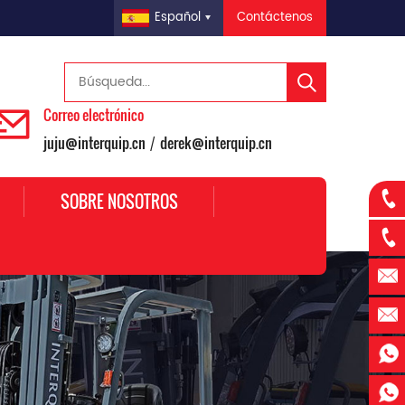
Contáctenos
Español
Correo electrónico
juju@interquip.cn
derek@interquip.cn
/
SOBRE NOSOTROS