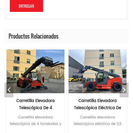
Productos Relacionados
Carretilla Elevadora
Carretilla Elevadora
Telescópica Eléctrica De
Telescópica Con Motor
3,5 Toneladas Y 10 Metros
Diésel Cummins EPA De 3,5
Carretilla elevadora
Carretilla elevadora
Toneladas Y 7 M De Altura
telescópica eléctrica de 3,5
telescópica con motor diésel
De Elevación
toneladas y 10 metros
Cummins EPA de 3,5