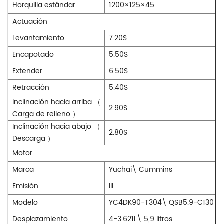
Horquilla estándar
1200×125×45
Actuación
Levantamiento
7.20S
Encapotado
5.50S
Extender
6.50S
Retracción
5.40S
Inclinación hacia arriba
（
2.90S
Carga de relleno
）
Inclinación hacia abajo
（
2.80S
Descarga
）
Motor
Marca
Yuchai\
Cummins
Emisión
III
Modelo
YC4DK90-T304\
QSB5.9-C130
Desplazamiento
4-3.621L\
5,9 litros