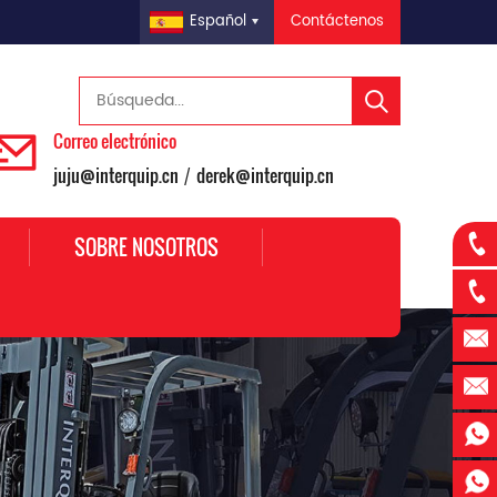
Contáctenos
Español
Correo electrónico
juju@interquip.cn
derek@interquip.cn
/
SOBRE NOSOTROS