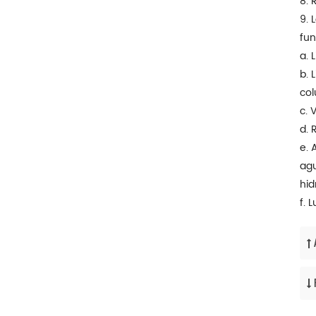
8. 
9. 
fun
a. 
b. 
col
c. 
d. 
e. 
agu
hid
f. 