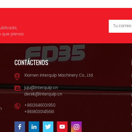
ublicada,
o que piensa.
CONTÁCTENOS
Xiamen Interquip Machinery Co., Ltd.
juju@interquip.cn
derek@interquip.cn
+8613646031950
m
+8618030145661