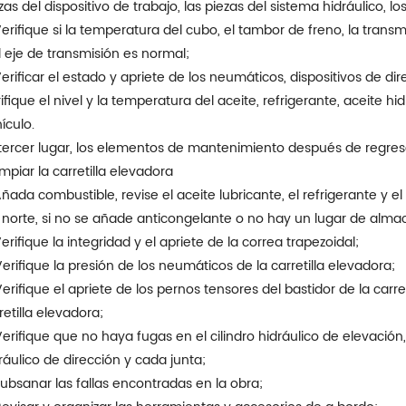
zas del dispositivo de trabajo, las piezas del sistema hidráulico, l
Verifique si la temperatura del cubo, el tambor de freno, la trans
l eje de transmisión es normal;
Verificar el estado y apriete de los neumáticos, dispositivos de dir
ifique el nivel y la temperatura del aceite, refrigerante, aceite hi
ículo.
tercer lugar, los elementos de mantenimiento después de regres
Limpiar la carretilla elevadora
Añada combustible, revise el aceite lubricante, el refrigerante y el
 norte, si no se añade anticongelante o no hay un lugar de almac
Verifique la integridad y el apriete de la correa trapezoidal;
Verifique la presión de los neumáticos de la carretilla elevadora;
Verifique el apriete de los pernos tensores del bastidor de la carr
retilla elevadora;
Verifique que no haya fugas en el cilindro hidráulico de elevación, e
ráulico de dirección y cada junta;
Subsanar las fallas encontradas en la obra;