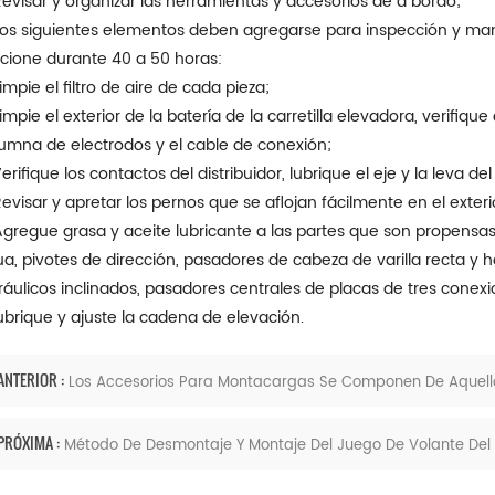
Revisar y organizar las herramientas y accesorios de a bordo;
Los siguientes elementos deben agregarse para inspección y 
cione durante 40 a 50 horas:
Limpie el filtro de aire de cada pieza;
Limpie el exterior de la batería de la carretilla elevadora, verifique 
umna de electrodos y el cable de conexión;
Verifique los contactos del distribuidor, lubrique el eje y la leva del 
Revisar y apretar los pernos que se aflojan fácilmente en el exte
Agregue grasa y aceite lubricante a las partes que son propensas
a, pivotes de dirección, pasadores de cabeza de varilla recta y ho
ráulicos inclinados, pasadores centrales de placas de tres conexion
Lubrique y ajuste la cadena de elevación.
ANTERIOR :
Los Accesorios Para Montacargas Se Componen De Aquell
PRÓXIMA :
Método De Desmontaje Y Montaje Del Juego De Volante Del C