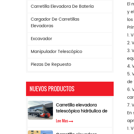
El 
Carretilla Elevadora De Batería
y e
Cargador De Carretillas
los
Elevadoras
Pri
1. 
Excavador
2. 
3. 
Manipulador Telescópico
equ
Piezas De Repuesto
4. 
5. 
de 
NUEVOS PRODUCTOS
6. 
car
Carretilla elevadora
7. 
telescópica hidráulica de
En 
17 m de altura y 5
apr
Lee Mas
toneladas con limitador
1. 
de par.