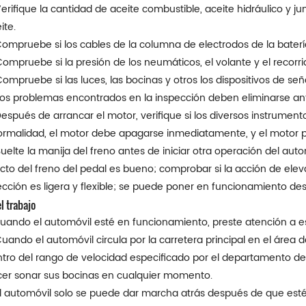
Verifique la cantidad de aceite combustible, aceite hidráulico y j
ite.
Compruebe si los cables de la columna de electrodos de la baterí
Compruebe si la presión de los neumáticos, el volante y el recorr
Compruebe si las luces, las bocinas y otros los dispositivos de se
Los problemas encontrados en la inspección deben eliminarse ant
Después de arrancar el motor, verifique si los diversos instrumen
rmalidad, el motor debe apagarse inmediatamente, y el motor p
Suelte la manija del freno antes de iniciar otra operación del auto
cto del freno del pedal es bueno; comprobar si la acción de elevac
ección es ligera y flexible; se puede poner en funcionamiento d
l trabajo
Cuando el automóvil esté en funcionamiento, preste atención a 
Cuando el automóvil circula por la carretera principal en el área de
tro del rango de velocidad especificado por el departamento de 
er sonar sus bocinas en cualquier momento.
El automóvil solo se puede dar marcha atrás después de que es