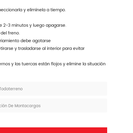
eccionarla y elimínela a tiempo.
te 2-3 minutos y luego apagarse.
del freno.
friamiento debe agotarse
rarse y trasladarse al interior para evitar
pernos y las tuercas están flojos y elimine la situación
 Todoterreno
cción De Montacargas