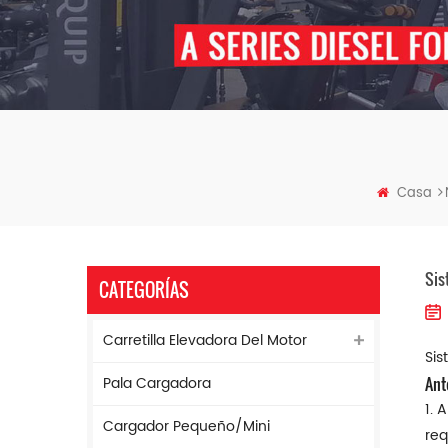
Casa
Sis
CATEGORÍAS
Carretilla Elevadora Del Motor
Sis
Pala Cargadora
Ant
1. 
Cargador Pequeño/mini
req