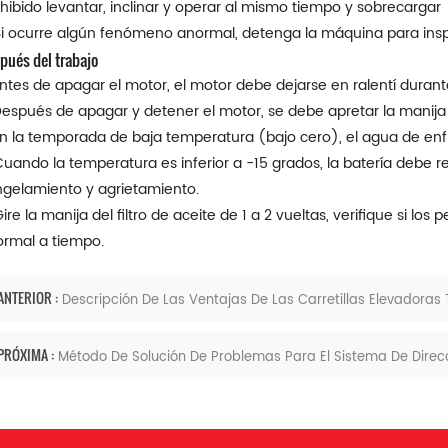
hibido levantar, inclinar y operar al mismo tiempo y sobrecargar
Si ocurre algún fenómeno anormal, detenga la máquina para insp
pués del trabajo
Antes de apagar el motor, el motor debe dejarse en ralentí duran
Después de apagar y detener el motor, se debe apretar la manija 
En la temporada de baja temperatura (bajo cero), el agua de en
Cuando la temperatura es inferior a -15 grados, la batería debe reti
gelamiento y agrietamiento.
Gire la manija del filtro de aceite de 1 a 2 vueltas, verifique si los 
rmal a tiempo.
ANTERIOR :
Descripción De Las Ventajas De Las Carretillas Elevadoras
PRÓXIMA :
Método De Solución De Problemas Para El Sistema De Dire