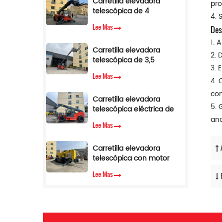
Carretilla elevadora
pro
telescópica de 4
4. 
toneladas y 17 m con
Lee Mas
Des
pluma lateral en venta
1. 
Carretilla elevadora
2. 
telescópica de 3,5
3. 
toneladas y 12 m con
Lee Mas
cabina de aire
4. 
acondicionado
con
Carretilla elevadora
5. 
telescópica eléctrica de
3,5 toneladas y 10 metros
ano
Lee Mas
Carretilla elevadora
telescópica con motor
diésel Cummins EPA de
Lee Mas
3,5 toneladas y 7 m de
altura de elevación