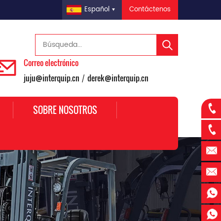
Contáctenos
Español
Correo electrónico
juju@interquip.cn
derek@interquip.cn
/
SOBRE NOSOTROS