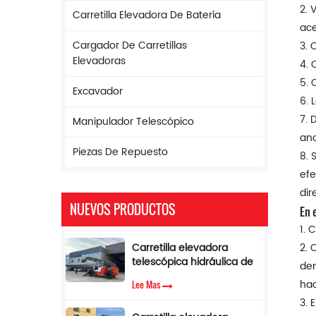
2. 
Carretilla Elevadora De Batería
ace
Cargador De Carretillas
3. 
Elevadoras
4. 
5. 
Excavador
6. 
7. 
Manipulador Telescópico
ano
Piezas De Repuesto
8. 
efe
dir
NUEVOS PRODUCTOS
En e
1. 
Carretilla elevadora
2. 
telescópica hidráulica de
den
17 m de altura y 5
hac
Lee Mas
toneladas con limitador
3. 
de par.