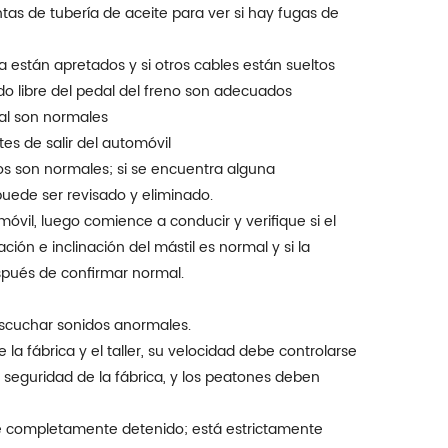
untas de tubería de aceite para ver si hay fugas de
a están apretados y si otros cables están sueltos
ido libre del pedal del freno son adecuados
ñal son normales
es de salir del automóvil
tos son normales; si se encuentra alguna
uede ser revisado y eliminado.
móvil, luego comience a conducir y verifique si el
ión e inclinación del mástil es normal y si la
espués de confirmar normal.
escuchar sonidos anormales.
 la fábrica y el taller, su velocidad debe controlarse
seguridad de la fábrica, y los peatones deben
té completamente detenido; está estrictamente