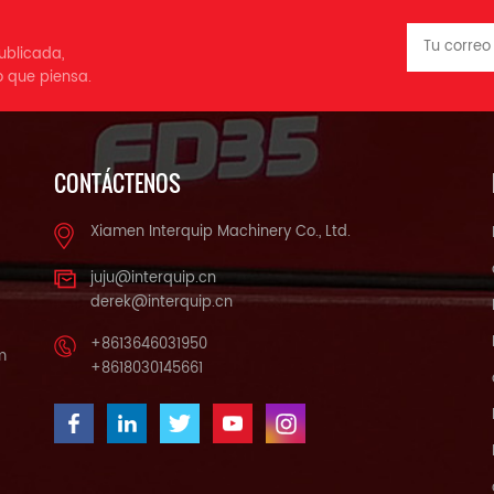
ublicada,
o que piensa.
CONTÁCTENOS
Xiamen Interquip Machinery Co., Ltd.
juju@interquip.cn
derek@interquip.cn
+8613646031950
m
+8618030145661