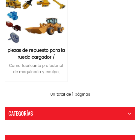
piezas de repuesto para la
rueda cargador /
Construcción equipo
Como fabricante profesional
de maquinaria y equipo,
Xiamen InterQUIP Machinery
Co., Ltd.le proporciona todo
tipo de cargador, Piezas de
Lee Mas
1
Un total de
páginas
repuesto de equipos de
construcción.Puede
proporcionarle nuevos
CATEGORÍAS
motores diesel, Motores
Nissan, Mitsubishi Motores,
Chaochai Motores, sistemas
hidráulicos, sistemas de