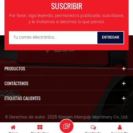
transmisión y otros
SUSCRIBIR
accesorios. Las marcas
cubiertas incluyen, pero no se
Por favor, siga leyendo, permanezca publicada, suscríbase,
limitan a XCMG, LIUGGNG,
y le invitamos a decirnos lo que piensa.
XGMA, Jingong, Lonking, etc.
Por favor enumere el Nombre
del producto, modelo, número
de serie de equipos y
descripción de las partes
requeridasa nosotros de
acuerdo a su necesidades.
Nosotros nosotros Le
PRODUCTOS
proporcionará servicios
profesionales y precios
CONTÁCTENOS
competitivos
ETIQUETAS CALIENTES
© Derechos de autor: 2026 Xiamen Interquip Machinery Co., Ltd.
Reservados todos los derechos.
IPv6 Red soportada