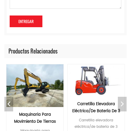
Productos Relacionados
Carretilla Elevadora
Eléctrica/de Batería De 3
Maquinaria Para
Toneladas Con Control
Carretilla elevadora
Movimiento De Tierras
Curtis
eléctrica/de batería de 3
Excavadora Nueva De 22
Maquinaria para movimiento de tierras Excavadora nueva de 22 toneladas * Configuración central de primera clase y alta gama Los motores Yanmar cumplen con las emisiones Stage III, ahorrando energía y combustible. Bomba principal y válvula principal de marca internacional. Los componentes hidráulicos de marcas mundiales garantizan una alta confiabilidad del sistema hidráulico. * Mayor confiabilidad y durabilidad Cuerpo robusto y de alta resistencia Piezas estructurales reforzadas de pluma, balancín y cucharón * Comodidad más coordinada Nueva cabina muy rígida, silenciosa y confortable Monitor LCD en color para un monitoreo y mantenimiento convenientes Múltiples modos de funcionamiento disponibles Especificaciones MODELO Unidad CIT 215,9 Peso operativo Tonelada 22,5 Capacidad del cucharón m³ 0,93 Modelo de motor 三菱4M50 Potencia nominal kilovatios/r/min 118/2000 Volumen del tanque de combustible l 420 Velocidad de viaje kilómetros por hora 5,2/3,5 Velocidad de giro rpm 11.5 Grado máximo de escalada ° 70 Fuerza de excavación del cucharón a potencia máxima ISO kn 157 Presión media de puesta a tierra KPA 48 Modelo de bomba hidráulica En línea V90N130 Flujo máximo l/min 222*2 Presión de ajuste MPa 37 Volumen del tanque hidráulico l 246 Una longitud total milímetros 9560 B Ancho total milímetros 2980 C Altura total ( hasta la parte superior del brazo ) milímetros 3040 D Altura total ( hasta la parte superior de la cabina ) milímetros 3120 E Distancia al suelo del contrapeso milímetros 1065 F mín. claridad del piso milímetros 466 G Radio de giro de la cola milímetros 2720 H Longitud de conexión a tierra de la vía milímetros 3260 J Longitud de la vía milímetros 4060 Ancho de vía K milímetros 2380 Ancho de vía milímetros 2980 M Ancho de zapata milímetros 600 N Ancho del plato giratorio milímetros 2700 Oh, máx. altura de excavación milímetros 9275 P máx. altura de descarga milímetros 6560 Q máx. profundidad de excavación milímetros 6515 R máx. Profundidad de excavación de paredes verticales. milímetros 5915 S máx. profundidad de excavación para un plano horizontal de 2,5 m milímetros 6380 T máx. alcance de excavación milímetros 9865 U Alcance máximo de excavación a nivel del suelo milímetros 9680 V mín. radio de giro milímetros 3630 W máx. altura con radio de giro mínimo milímetros 7670 X Distancia desde el centro de giro hacia atrás milímetros 2720