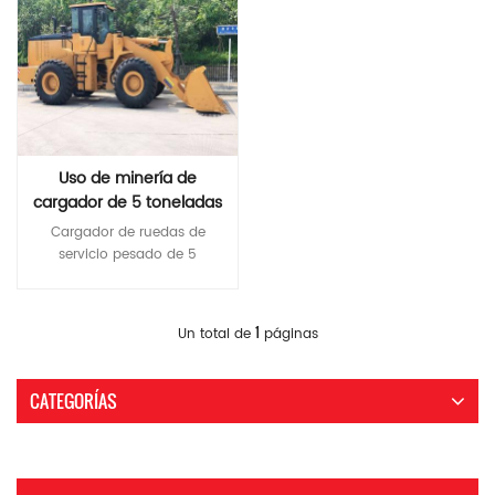
Uso de minería de
cargador de 5 toneladas
de servicio pesado
Cargador de ruedas de
servicio pesado de 5
toneladas Capacidad del
cubo: 3 m 3
Lee Mas
1
Un total de
páginas
CATEGORÍAS