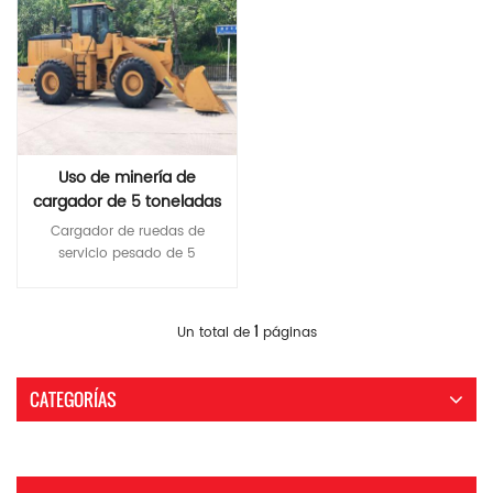
Uso de minería de
cargador de 5 toneladas
de servicio pesado
Cargador de ruedas de
servicio pesado de 5
toneladas Capacidad del
cubo: 3 m 3
Lee Mas
1
Un total de
páginas
CATEGORÍAS