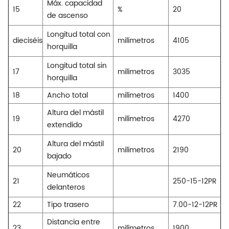
Máx. capacidad
15
%
20
de ascenso
Longitud total con
dieciséis
milímetros
4105
horquilla
Longitud total sin
17
milímetros
3035
horquilla
18
Ancho total
milímetros
1400
Altura del mástil
19
milímetros
4270
extendido
Altura del mástil
20
milímetros
2190
bajado
Neumáticos
21
250-15-12PR
delanteros
22
Tipo trasero
7.00-12-12PR
Distancia entre
23
milímetros
1900