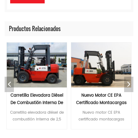
Productos Relacionados
Carretilla Elevadora Diésel
Nuevo Motor CE EPA
De Combustión Interna De
Certificado Montacargas
2,5 Toneladas Con 6
Diésel De 3 Toneladas Con
Carretilla elevadora diésel de
Nuevo motor CE EPA
Metros De Altura De
Accesorios Para
combustión interna de 2,5
certificado montacargas
Elevación
Montacargas
toneladas con 6 metros de
diésel de 3 toneladas con
altura de elevación *El
accesorios para