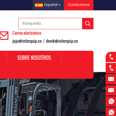
Contáctenos
Español
Correo electrónico
juju@interquip.cn
derek@interquip.cn
/
SOBRE NOSOTROS