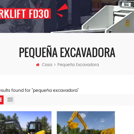
PEQUEÑA EXCAVADORA
Casa
Pequeña Excavadora
esults found for "pequeña excavadora"