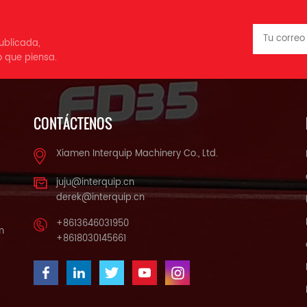
ublicada,
o que piensa.
CONTÁCTENOS
Xiamen Interquip Machinery Co., Ltd.
juju@interquip.cn
derek@interquip.cn
+8613646031950
m
+8618030145661