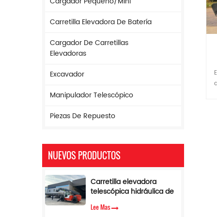
Cargador Pequeño/mini
Carretilla Elevadora De Batería
Cargador De Carretillas
Elevadoras
Excavación de maquinaria de construcción hidráulica sobre orugas pequeña excavadora de 6
Excavador
Manipulador Telescópico
Piezas De Repuesto
NUEVOS PRODUCTOS
Carretilla elevadora
telescópica hidráulica de
17 m de altura y 5
Lee Mas
toneladas con limitador