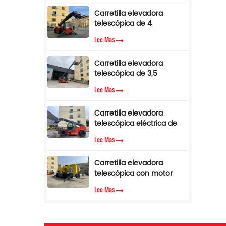
de par.
Carretilla elevadora
telescópica de 4
toneladas y 17 m con
Lee Mas
pluma lateral en venta
Carretilla elevadora
telescópica de 3,5
toneladas y 12 m con
Lee Mas
cabina de aire
acondicionado
Carretilla elevadora
telescópica eléctrica de
3,5 toneladas y 10 metros
Lee Mas
Carretilla elevadora
telescópica con motor
diésel Cummins EPA de
Lee Mas
3,5 toneladas y 7 m de
altura de elevación