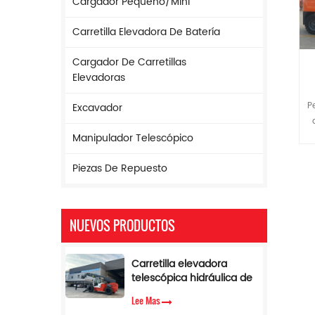
Cargador Pequeño/mini
Carretilla Elevadora De Batería
Cargador De Carretillas
Elevadoras
P
Excavador
t
Manipulador Telescópico
Piezas De Repuesto
má
m
NUEVOS PRODUCTOS
b
Carretilla elevadora
a
telescópica hidráulica de
17 m de altura y 5
Lee Mas
toneladas con limitador