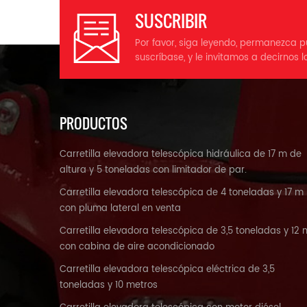
i
SUSCRIBIR
6
m
Por favor, siga leyendo, permanezca p
suscríbase, y le invitamos a decirnos l
A
d
PRODUCTOS
m
Carretilla elevadora telescópica hidráulica de 17 m de
4
altura y 5 toneladas con limitador de par.
Carretilla elevadora telescópica de 4 toneladas y 17 m
c
con pluma lateral en venta
d
h
Carretilla elevadora telescópica de 3,5 toneladas y 12 
L
con cabina de aire acondicionado
Carretilla elevadora telescópica eléctrica de 3,5
to
toneladas y 10 metros
mi