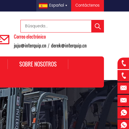
Contáctenos
Español
Correo electrónico
juju@interquip.cn
derek@interquip.cn
/
SOBRE NOSOTROS