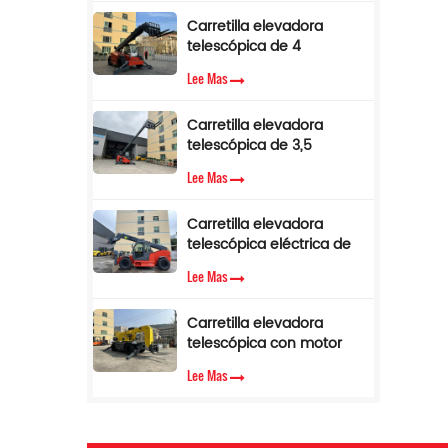
de par.
Carretilla elevadora
p
telescópica de 4
toneladas y 17 m con
Lee Mas
pluma lateral en venta
Carretilla elevadora
telescópica de 3,5
toneladas y 12 m con
g
Lee Mas
cabina de aire
acondicionado
Carretilla elevadora
Es
telescópica eléctrica de
3,5 toneladas y 10 metros
Ca
Lee Mas
3 
Carretilla elevadora
m
telescópica con motor
diésel Cummins EPA de
Lee Mas
3,5 toneladas y 7 m de
m
altura de elevación