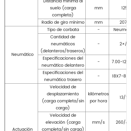
Distancia mínima al
suelo (carga
mm
125
completa)
Radio de giro mínimo
mm
2070
Tipo de corbata
-
Neumáti
Cantidad de
neumáticos
-
2×/2
(delanteros/traseros)
Neumático
Especificaciones del
-
7.00-12-1
neumático delantero
Especificaciones del
-
18X7-8-1
neumático trasero
Velocidad de
desplazamiento
kilómetros
13/15
(carga completa/sin
por hora
carga)
Velocidad de
elevación (carga
mm/s
260/46
Actuación
completa/sin carga)