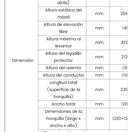
atrás)
Altura estática del
mm
2080
mástil
Altura de elevación
mm
140
libre
Altura máxima al
mm
4129
levantar
Altura del tejadillo
mm
2130
Dimensión
protector
Altura del asiento
mm
130
Altura del conductor
mm
1110
Longitud total
(superficie de la
mm
2369
horquilla)
Ancho total
mm
1200
Dimensiones de la
horquilla (largo x
mm
1220×125
ancho x alto)