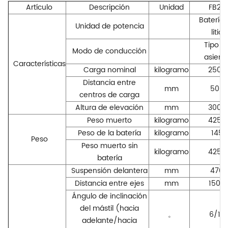
Artículo
Descripción
Unidad
FB25
Batería 
Unidad de potencia
litio
Tipo d
Modo de conducción
asient
Características
Carga nominal
kilogramo
2500
Distancia entre
mm
500
centros de carga
Altura de elevación
mm
3000
Peso muerto
kilogramo
4250
Peso de la batería
kilogramo
145
Peso
Peso muerto sin
kilogramo
4250
batería
Suspensión delantera
mm
470
Distancia entre ejes
mm
1500
Ángulo de inclinación
del mástil (hacia
。
6/12
adelante/hacia