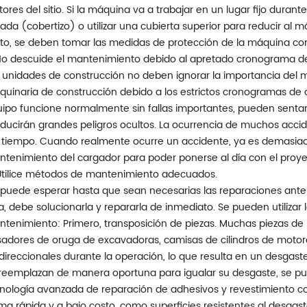
tores del sitio. Si la máquina va a trabajar en un lugar fijo dura
ada (cobertizo) o utilizar una cubierta superior para reducir al máx
to, se deben tomar las medidas de protección de la máquina cor
No descuide el mantenimiento debido al apretado cronograma de
 unidades de construcción no deben ignorar la importancia del 
uinaria de construcción debido a los estrictos cronogramas de
ipo funcione normalmente sin fallas importantes, pueden sentars
ducirán grandes peligros ocultos. La ocurrencia de muchos acci
 tiempo. Cuando realmente ocurre un accidente, ya es demasiado 
tenimiento del cargador para poder ponerse al día con el proye
Utilice métodos de mantenimiento adecuados.
puede esperar hasta que sean necesarias las reparaciones ante
la, debe solucionarla y repararla de inmediato. Se pueden utilizar
tenimiento: Primero, transposición de piezas. Muchas piezas de
adores de oruga de excavadoras, camisas de cilindros de motore
direccionales durante la operación, lo que resulta en un desgaste 
reemplazan de manera oportuna para igualar su desgaste, se puede
nología avanzada de reparación de adhesivos y revestimiento con
ma rápida y a bajo costo, como superficies resistentes al desgas