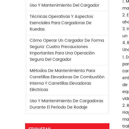
1. 
Uso Y Mantenimiento Del Cargador
man
2. 
Técnicas Operativas Y Aspectos
aho
Esenciales Para Cargadoras De
3. 
Ruedas
un 
Cómo Operar Un Cargador De Forma
4. 
Segura: Cuatro Precauciones
Una
Importantes Para Una Operación
1. 
Segura Del Cargador
par
Métodos De Mantenimiento Para
car
Carretillas Elevadoras De Combustión
ent
Interna Y Carretillas Elevadoras
de 
Eléctricas
equ
vid
Uso Y Mantenimiento De Cargadoras
2. 
Durante El Período De Rodaje
Hay
may
tra