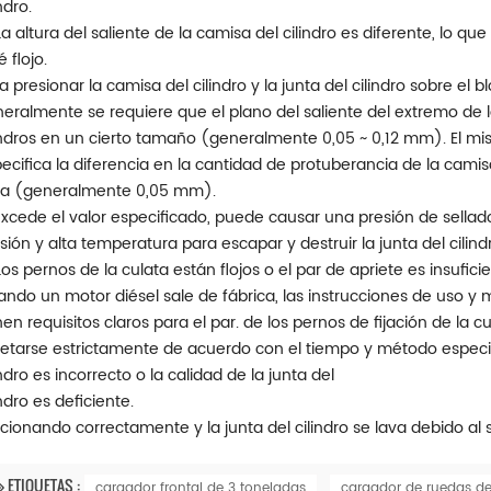
ndro.
a altura del saliente de la camisa del cilindro es diferente, lo que
é flojo.
a presionar la camisa del cilindro y la junta del cilindro sobre el
eralmente se requiere que el plano del saliente del extremo de l
indros en un cierto tamaño (generalmente 0,05 ~ 0,12 mm). El mi
ecifica la diferencia en la cantidad de protuberancia de la camisa 
pa (generalmente 0,05 mm).
excede el valor especificado, puede causar una presión de sellado
sión y alta temperatura para escapar y destruir la junta del cilind
os pernos de la culata están flojos o el par de apriete es insufici
ndo un motor diésel sale de fábrica, las instrucciones de uso y
nen requisitos claros para el par. de los pernos de fijación de la
etarse estrictamente de acuerdo con el tiempo y método especif
indro es incorrecto o la calidad de la junta del
indro es deficiente.
cionando correctamente y la junta del cilindro se lava debido al
ETIQUETAS :
cargador frontal de 3 toneladas
cargador de ruedas de