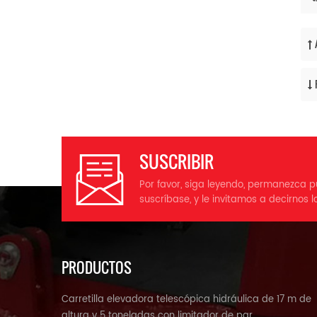
SUSCRIBIR
Por favor, siga leyendo, permanezca p
suscríbase, y le invitamos a decirnos l
PRODUCTOS
Carretilla elevadora telescópica hidráulica de 17 m de
altura y 5 toneladas con limitador de par.