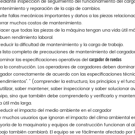
Mediante inspección de seguimiento del funcionamiento del carg
tenimiento y reparación de la caja de cambios.
Evite fallas mecánicas importantes y daños a las piezas relacionad
rrar muchos costos de mantenimiento.
Hacer que todas las piezas de la máquina tengan una vida útil má
buen rendimiento laboral.
Reducir la dificultad de mantenimiento y la carga de trabajo.
 lista completa de precauciones de mantenimiento del cargado
cargador de ruedas
Dominar las especificaciones operativas del
a la construcción. Los operadores de cargadores deben dominar l
gador correctamente de acuerdo con las especificaciones técnic
endimientos". " (comprender la estructura, los principios y el fun
utilizar, saber mantener, saber inspeccionar y saber solucionar a
ipo, sino que también debe comprenderlo y verificarlo y mantene
a útil más larga.
Reducir el impacto del medio ambiente en el cargador
 muchos usuarios que ignoran el impacto del clima ambiental en 
oría de la maquinaria y equipos de construcción funcionan al air
bajo también cambiará. El equipo se ve fácilmente afectado por l