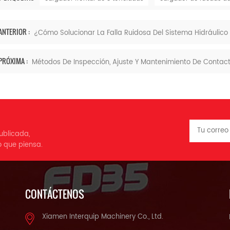
ANTERIOR :
¿Cómo Solucionar La Falla Ruidosa Del Sistema Hidráulic
PRÓXIMA :
Métodos De Inspección, Ajuste Y Mantenimiento De Contacto
ublicada,
o que piensa.
CONTÁCTENOS
Xiamen Interquip Machinery Co., Ltd.