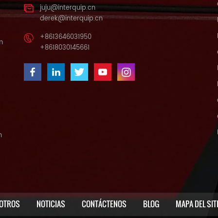
juju@interquip.cn
derek@interquip.cn
+8613646031950
m
+8618030145661
n
OTROS
NOTICIAS
CONTÁCTENOS
BLOG
MAPA DEL SIT