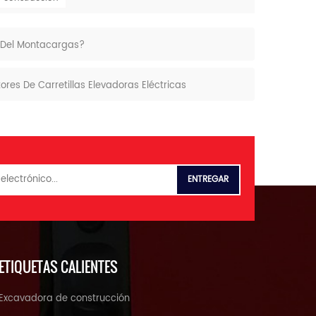
o Del Montacargas?
res De Carretillas Elevadoras Eléctricas
ETIQUETAS CALIENTES
Excavadora de construcción