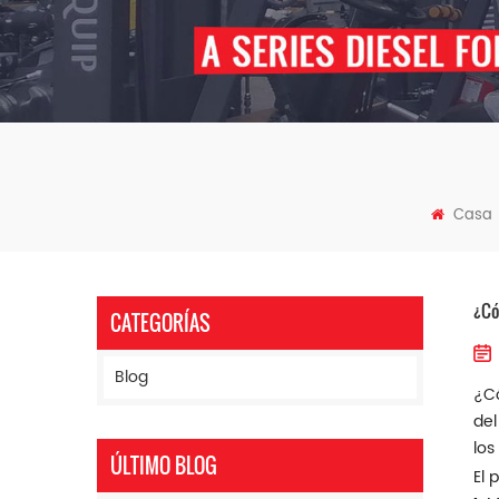
Casa
¿Có
CATEGORÍAS
Blog
¿Có
del
los
ÚLTIMO BLOG
El 