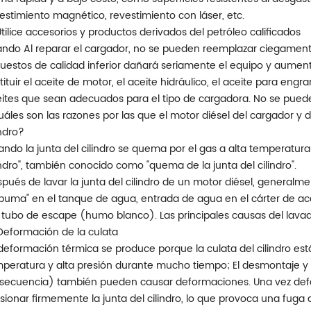
estimiento magnético, revestimiento con láser, etc.
Utilice accesorios y productos derivados del petróleo calificados
ndo Al reparar el cargador, no se pueden reemplazar ciegament
uestos de calidad inferior dañará seriamente el equipo y aumentar
tituir el aceite de motor, el aceite hidráulico, el aceite para eng
ites que sean adecuados para el tipo de cargadora. No se pueden 
áles son las razones por las que el motor diésel del cargador y 
indro?
ndo la junta del cilindro se quema por el gas a alta temperatura e
indro", también conocido como "quema de la junta del cilindro".
pués de lavar la junta del cilindro de un motor diésel, gener
puma" en el tanque de agua, entrada de agua en el cárter de acei
 tubo de escape (humo blanco). Las principales causas del lavado 
eformación de la culata
deformación térmica se produce porque la culata del cilindro est
peratura y alta presión durante mucho tiempo; El desmontaje 
secuencia) también pueden causar deformaciones. Una vez defo
sionar firmemente la junta del cilindro, lo que provoca una fuga