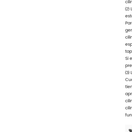
cili
⑵ L
est
Par
gen
cil
esp
ta
Si 
pre
⑶ L
Cua
tie
apr
cil
cil
fun