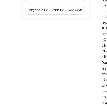
rev
Cargadora De Ruedas De 3 Toneladas
5. 
cua
rep
sus
ace
¿Cu
cil
Cua
cil
Des
"es
del
⑴ D
La 
tem
en 
pre