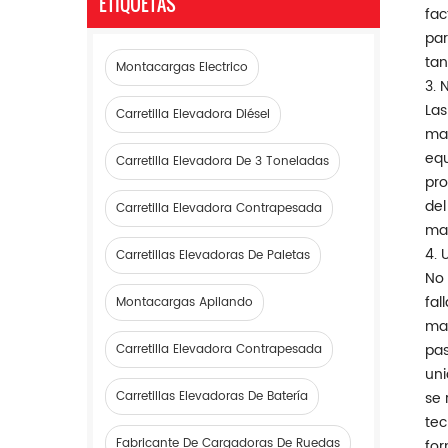
ETIQUETAS
fac
par
tan
Montacargas Electrico
3. 
Las
Carretilla Elevadora Diésel
maq
equ
Carretilla Elevadora De 3 Toneladas
pro
del
Carretilla Elevadora Contrapesada
man
4. 
Carretillas Elevadoras De Paletas
No 
fal
Montacargas Apilando
man
pas
Carretilla Elevadora Contrapesada
uni
Carretillas Elevadoras De Batería
se 
tec
Fabricante De Cargadoras De Ruedas
for