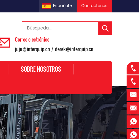
Contáctenos
Español
Correo electrónico
juju@interquip.cn
derek@interquip.cn
/
SOBRE NOSOTROS