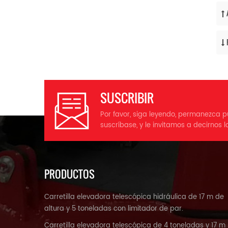
SUSCRIBIR
Por favor, siga leyendo, permanezca p
suscríbase, y le invitamos a decirnos l
PRODUCTOS
Carretilla elevadora telescópica hidráulica de 17 m de
altura y 5 toneladas con limitador de par.
Carretilla elevadora telescópica de 4 toneladas y 17 m