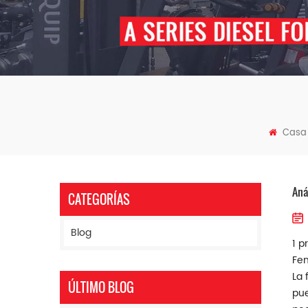
Casa
Aná
CATEGORÍAS
Blog
1 p
Fen
La 
ÚLTIMO BLOG
pue