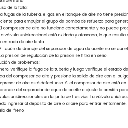
al del freno.
sa de la falla:
La fugas de la tubería, el gas en el tanque de aire no tiene presi
iciente para empujar el grupo de bomba de refuerzo para genera
El compresor de aire no funciona correctamente y no puede produ
La válvula unidireccional está oxidada y atascada, lo que resulta
 entrada de aire lenta.
El tapón de drenaje del separador de agua de aceite no se aprieta
La presión de regulación de la presión se filtra en serio.
ución de problemas:
mero, verifique la fuga de la tubería y luego verifique el estado d
ida del compresor de aire y presione la salida de aire con el pulgar
presor de aire está defectuoso. Si el compresor de aire está en 
drenaje del separador de agua de aceite o ajuste la presión para 
vulas unidireccionales en la junta de tres vías. La válvula unidire
da ingresar al depósito de aire o al aire para entrar lentamente.
alla del freno