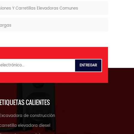
osiones Y Carretillas Elevadoras Comunes
cargas
ETIQUETAS CALIENTES
Excavadora de construcción
carretilla elevadora diesel