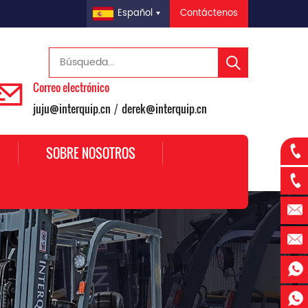
Contáctenos
Español
Correo electrónico
juju@interquip.cn
derek@interquip.cn
/
SOBRE NOSOTROS