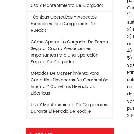
ped
Uso Y Mantenimiento Del Cargador
Cau
1) 
Técnicas Operativas Y Aspectos
suf
Esenciales Para Cargadoras De
2) 
Ruedas
3) 
Cómo Operar Un Cargador De Forma
una
Segura: Cuatro Precauciones
4) 
Importantes Para Una Operación
5) 
Segura Del Cargador
Sol
Pri
Métodos De Mantenimiento Para
sal
Carretillas Elevadoras De Combustión
Interna Y Carretillas Elevadoras
com
Eléctricas
de 
vál
Uso Y Mantenimiento De Cargadoras
pue
Durante El Período De Rodaje
2 f