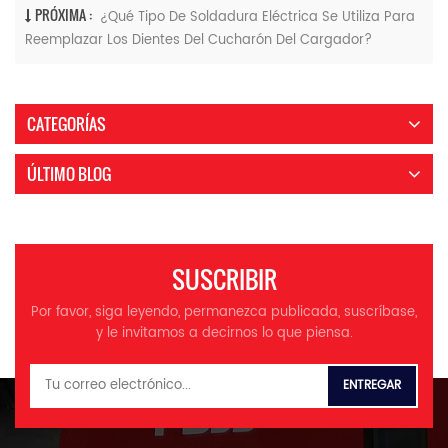
PRÓXIMA :
¿Qué Tipo De Soldadura Eléctrica Se Utiliza Para
Reemplazar Los Dientes Del Cucharón Del Cargador?
CATEGORÍAS
ÚLTIMO BLOG
SUSCRIBIR
Por favor, siga leyendo, permanezca publicada, suscríbase,
y le invitamos a decirnos lo que piensa.