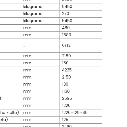
kilogramo
5450
kilogramo
270
kilogramo
5450
mm
480
mm
1680
。
6/12
mm
2180
mm
150
mm
4235
mm
2150
mm
130
mm
1130
)
mm
2595
mm
1220
ho x alto)
mm
1220×125×45
eta)
mm
125
mm
2290