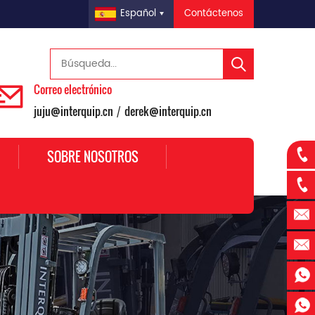
Contáctenos
Español
Correo electrónico
juju@interquip.cn
derek@interquip.cn
/
SOBRE NOSOTROS