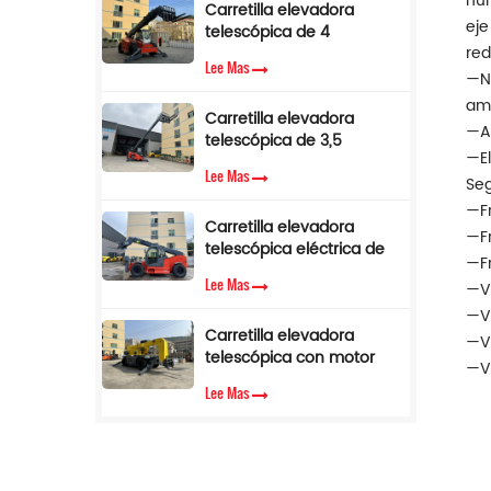
hun
Carretilla elevadora
eje
telescópica de 4
red
toneladas y 17 m con
Lee Mas
pluma lateral en venta
—Nu
am
Carretilla elevadora
—As
telescópica de 3,5
—El
toneladas y 12 m con
Lee Mas
Seg
cabina de aire
acondicionado
—Fr
Carretilla elevadora
—Fr
telescópica eléctrica de
—Fr
3,5 toneladas y 10 metros
Lee Mas
—Vá
—Vá
Carretilla elevadora
—Vá
telescópica con motor
—Vá
diésel Cummins EPA de
Lee Mas
3,5 toneladas y 7 m de
altura de elevación