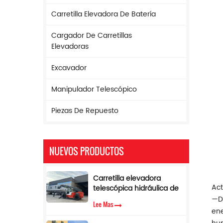
Carretilla Elevadora De Batería
Cargador De Carretillas
Elevadoras
Excavador
Manipulador Telescópico
Piezas De Repuesto
NUEVOS PRODUCTOS
Carretilla elevadora
Act
telescópica hidráulica de
17 m de altura y 5
—Di
Lee Mas
toneladas con limitador
ene
de par.