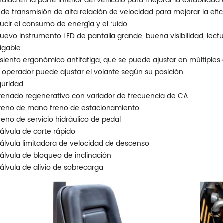
dida en la parte inferior del vehículo para mejorar la estabilid
 de transmisión de alta relación de velocidad para mejorar la efi
ucir el consumo de energía y el ruido
evo instrumento LED de pantalla grande, buena visibilidad, lect
igable
iento ergonómico antifatiga, que se puede ajustar en múltiples
 operador puede ajustar el volante según su posición.
uridad
enado regenerativo con variador de frecuencia de CA
eno de mano freno de estacionamiento
eno de servicio hidráulico de pedal
lvula de corte rápido
lvula limitadora de velocidad de descenso
lvula de bloqueo de inclinación
lvula de alivio de sobrecarga