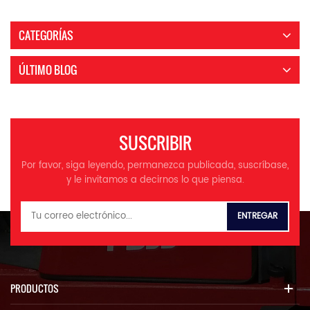
CATEGORÍAS
ÚLTIMO BLOG
SUSCRIBIR
Por favor, siga leyendo, permanezca publicada, suscríbase,
y le invitamos a decirnos lo que piensa.
PRODUCTOS