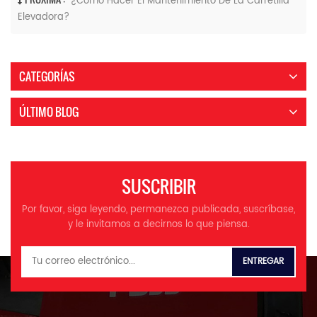
¿Cómo Hacer El Mantenimiento De La Carretilla
Elevadora?
CATEGORÍAS
ÚLTIMO BLOG
SUSCRIBIR
Por favor, siga leyendo, permanezca publicada, suscríbase,
y le invitamos a decirnos lo que piensa.