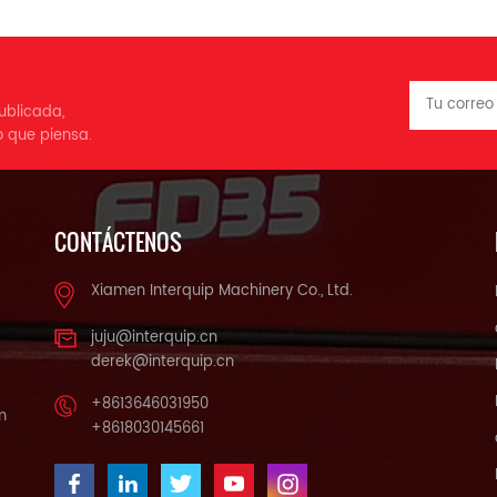
ublicada,
o que piensa.
CONTÁCTENOS
Xiamen Interquip Machinery Co., Ltd.
juju@interquip.cn
derek@interquip.cn
+8613646031950
m
+8618030145661