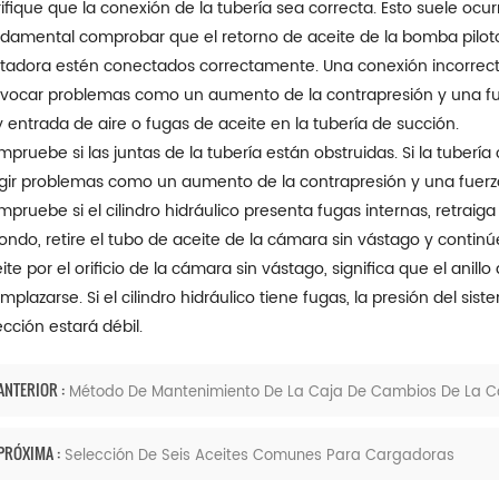
ifique que la conexión de la tubería sea correcta. Esto suele ocurr
damental comprobar que el retorno de aceite de la bomba piloto y
itadora estén conectados correctamente. Una conexión incorrect
vocar problemas como un aumento de la contrapresión y una fue
 entrada de aire o fugas de aceite en la tubería de succión.
pruebe si las juntas de la tubería están obstruidas. Si la tubería
gir problemas como un aumento de la contrapresión y una fuerz
pruebe si el cilindro hidráulico presenta fugas internas, retraiga e
fondo, retire el tubo de aceite de la cámara sin vástago y contin
ite por el orificio de la cámara sin vástago, significa que el anil
mplazarse. Si el cilindro hidráulico tiene fugas, la presión del si
ección estará débil.
ANTERIOR :
Método De Mantenimiento De La Caja De Cambios De La Car
PRÓXIMA :
Selección De Seis Aceites Comunes Para Cargadoras