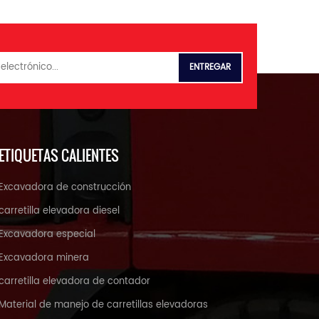
ETIQUETAS CALIENTES
Excavadora de construcción
carretilla elevadora diesel
Excavadora especial
Excavadora minera
carretilla elevadora de contador
Material de manejo de carretillas elevadoras