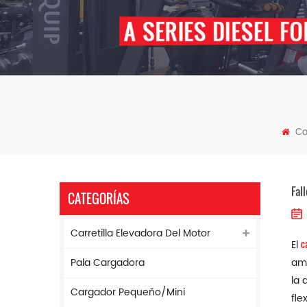
C
Fal
CATEGORÍAS
Carretilla Elevadora Del Motor
c
El
Pala Cargadora
amp
la 
Cargador Pequeño/mini
fle