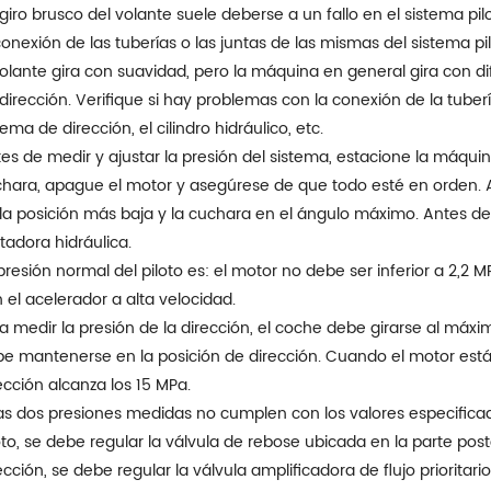
giro brusco del volante suele deberse a un fallo en el sistema pi
conexión de las tuberías o las juntas de las mismas del sistema pil
volante gira con suavidad, pero la máquina en general gira con dif
dirección. Verifique si hay problemas con la conexión de la tubería
tema de dirección, el cilindro hidráulico, etc.
es de medir y ajustar la presión del sistema, estacione la máquin
hara, apague el motor y asegúrese de que todo esté en orden. An
la posición más baja y la cuchara en el ángulo máximo. Antes de me
itadora hidráulica.
presión normal del piloto es: el motor no debe ser inferior a 2,2 M
 el acelerador a alta velocidad.
a medir la presión de la dirección, el coche debe girarse al máxi
e mantenerse en la posición de dirección. Cuando el motor está
ección alcanza los 15 MPa.
las dos presiones medidas no cumplen con los valores especificado
oto, se debe regular la válvula de rebose ubicada en la parte post
ección, se debe regular la válvula amplificadora de flujo prioritario