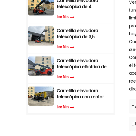
Carretilla elevadora
Ver
telescópica de 4
fun
toneladas y 17 m con
Lee Mas
lim
pluma lateral en venta
pro
Carretilla elevadora
hay
telescópica de 3,5
Com
toneladas y 12 m con
Lee Mas
cabina de aire
sur
acondicionado
Com
Carretilla elevadora
el 
telescópica eléctrica de
3,5 toneladas y 10 metros
ace
Lee Mas
ree
dir
Carretilla elevadora
telescópica con motor
diésel Cummins EPA de
Lee Mas
3,5 toneladas y 7 m de
altura de elevación