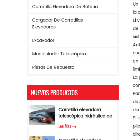
Un 
Carretilla Elevadora De Batería
la 
Cargador De Carretillas
El 
Elevadoras
de 
sis
Excavador
Ant
cuc
Manipulador Telescópico
en 
Piezas De Repuesto
lim
La 
con
NUEVOS PRODUCTOS
Par
deb
Carretilla elevadora
dir
telescópica hidráulica de
Si 
17 m de altura y 5
pil
Lee Mas
toneladas con limitador
dir
de par.