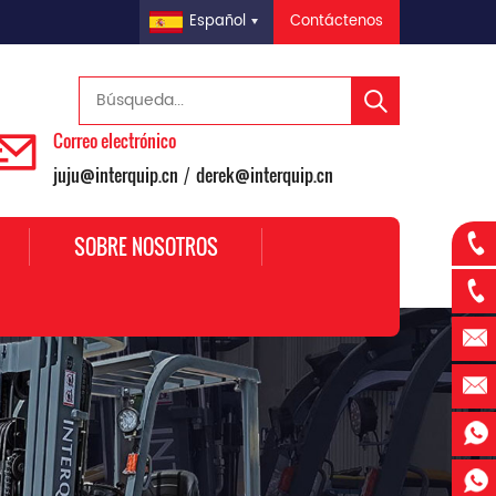
Contáctenos
Español
Correo electrónico
juju@interquip.cn
derek@interquip.cn
/
SOBRE NOSOTROS