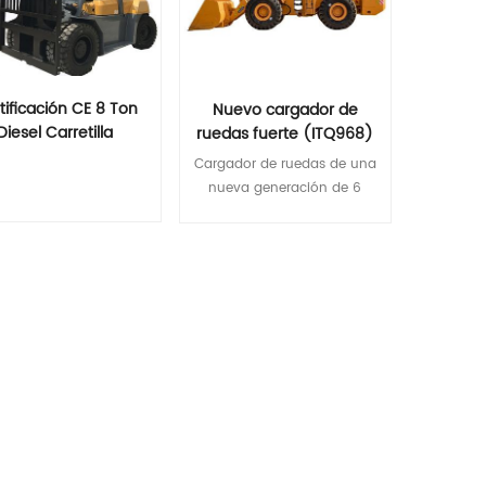
tificación CE 8 Ton
Nuevo cargador de
Diesel Carretilla
ruedas fuerte (ITQ968)
elevadora
con CE certificado
Cargador de ruedas de una
nueva generación de 6
toneladas Capacidad del
cubo: 3.5 m3 Peso de
Lee Mas
Lee Mas
funcionamiento: 19500 kg