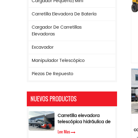
Cargador Pequeño/mini
Carretilla Elevadora De Batería
Cargador De Carretillas
Elevadoras
Excavador
Manipulador Telescópico
Piezas De Repuesto
NUEVOS PRODUCTOS
Carretilla elevadora
telescópica hidráulica de
17 m de altura y 5
ca
Lee Mas
toneladas con limitador