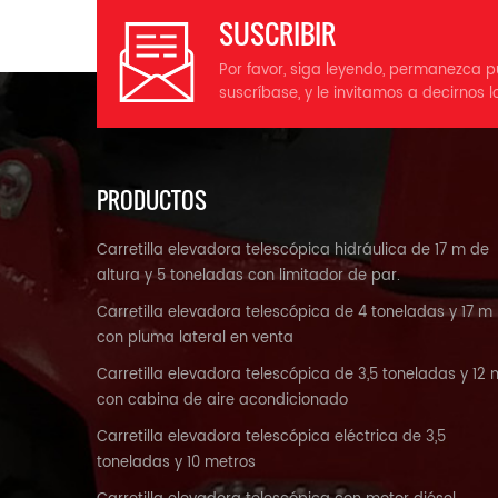
SUSCRIBIR
Por favor, siga leyendo, permanezca p
i
suscríbase, y le invitamos a decirnos l
(d
(b
3
PRODUCTOS
Carretilla elevadora telescópica hidráulica de 17 m de
h
altura y 5 toneladas con limitador de par.
(a
Carretilla elevadora telescópica de 4 toneladas y 17 m
con pluma lateral en venta
S
Carretilla elevadora telescópica de 3,5 toneladas y 12 
con cabina de aire acondicionado
e
Carretilla elevadora telescópica eléctrica de 3,5
toneladas y 10 metros
h