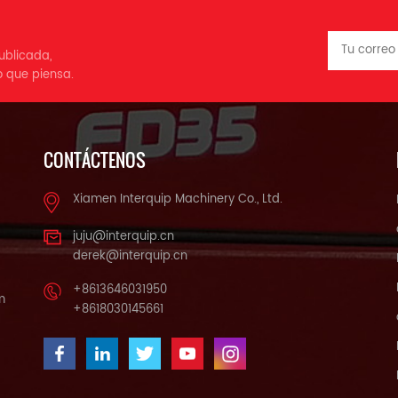
carga mm 500 Altura
de rodadura de la
máxima de elevación mm
rueda:Trasera mm 2130
3000 Tipo de neumático
Dimensiones Ángulo de
ublicada,
Neumático Número de
nclinación del mástil/carro
o que piensa.
neumático Frente 2 Trasero 2
elantero/trasero) Grado(°)
Tamaño de los neumáticos
6/12 Altura del mástil
Frente 7.00-12-12PR Trasero
ajada de la horquilla) mm
6.0-9-10PR Actuación
520 Altura de elevación del
CONTÁCTENOS
Velocidad de elevación
mástil mm 3500 Altura
Cargado mm/s 550
máxima mm 5240 Altura
Descargado 580 Disminución
Xiamen Interquip Machinery Co., Ltd.
asta el protector de cabeza
de la velocidad Cargado
ltura hasta la cabina) mm
juju@interquip.cn
mm/s 480 Descargado 450
3210 Altura total (con
derek@interquip.cn
Velocidad de viaje Cargado
horquillas) mm 7530
kilómetros por hora 20
uperficie vertical delantera
+8613646031950
Descargado 21 Máxima
m
de la horquilla hacia el
+8618030145661
pendiente (con carga) % 20
xtremo trasero del vehículo
Fuerza máxima de tracción
mm 5730 Ancho total mm
(cargada) conocimiento 14
2750 Dimensión de la
Ángulo de inclinación del
orquilla mm 1800*200*100
mástil (adelante/atrás)