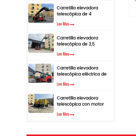
de par.
Carretilla elevadora
telescópica de 4
t
toneladas y 17 m con
Lee Mas
pluma lateral en venta
Carretilla elevadora
telescópica de 3,5
toneladas y 12 m con
Lee Mas
cabina de aire
acondicionado
Carretilla elevadora
telescópica eléctrica de
3,5 toneladas y 10 metros
Lee Mas
1
Carretilla elevadora
telescópica con motor
diésel Cummins EPA de
Lee Mas
d
3,5 toneladas y 7 m de
altura de elevación