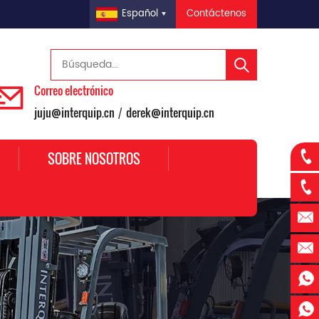
Contáctenos
Español
Correo electrónico
juju@interquip.cn
derek@interquip.cn
/
SOBRE NOSOTROS